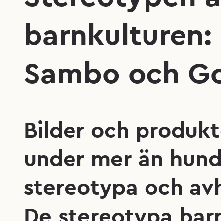
barnkulturen: 
Sambo och Go
Bilder och produkte
under mer än hundr
stereotypa och av
De stereotypa bar