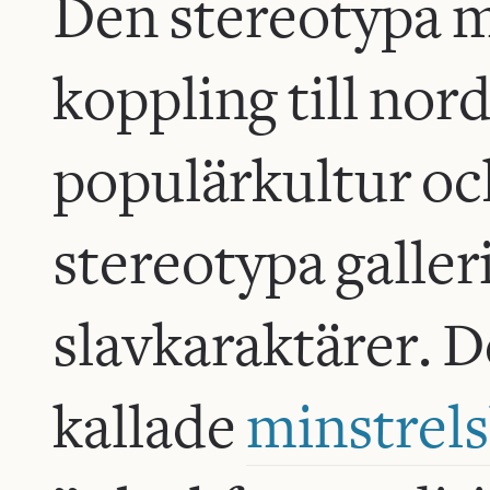
Den stereotypa ma
koppling till no
populärkultur o
stereotypa galle
slavkaraktärer. 
kallade
minstrel