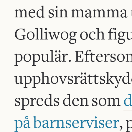
med sin mamma u
Golliwog och fig
populär. Efterso
upphovsrättskyd
spreds den som
d
på barnserviser
,