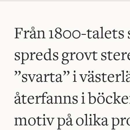
Från 1800-talets 
spreds grovt ster
”svarta” i väster
återfanns i böcker
motiv på olika pr