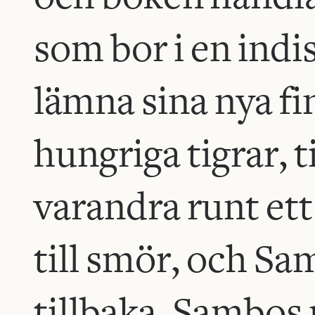
som bor i en indi
lämna sina nya fin
hungriga tigrar, t
varandra runt ett 
till smör, och Sa
tillbaka. Samb