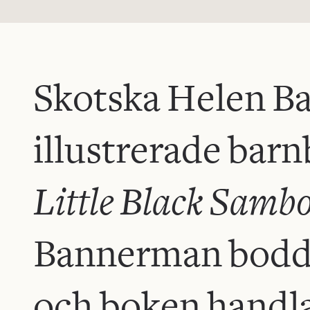
Skotska Helen B
illustrerade bar
Little Black Samb
Bannerman bodde i
och boken handl