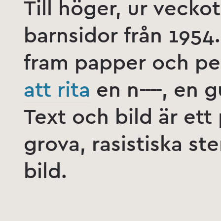
Till höger, ur veck
barnsidor från 1954.
fram papper och pe
att rita
en n----, en 
Text och bild är et
grova, rasistiska st
bild.