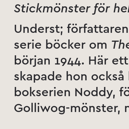
Stickmönster för he
Underst; författare
serie böcker om
Th
början 1944. Här et
skapade hon också 
bokserien Noddy, f
Golliwog-mönster, n