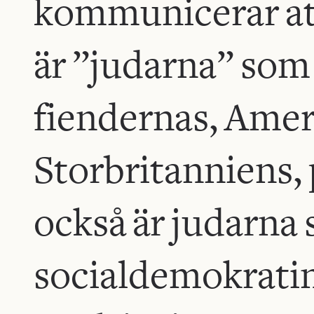
kommunicerar att 
är ”judarna” som
fiendernas, Amer
Storbritanniens, p
också är judarna
socialdemokrat