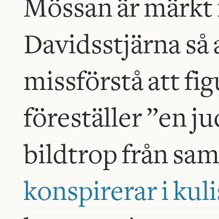
Mössan är märkt
Davidsstjärna så a
missförstå att fi
föreställer ”en j
bildtrop från sa
konspirerar i kul