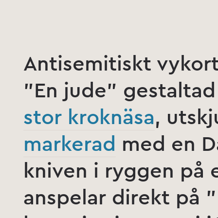
Antisemitiskt vykort
”En jude” gestalta
stor kroknäsa
, utsk
markerad
med en Dav
kniven i ryggen på e
anspelar direkt på 