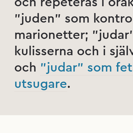
och repeteras i oräk
”juden” som kontro
marionetter; ”judar
kulisserna och i sjä
och
”judar” som feta
utsugare
.