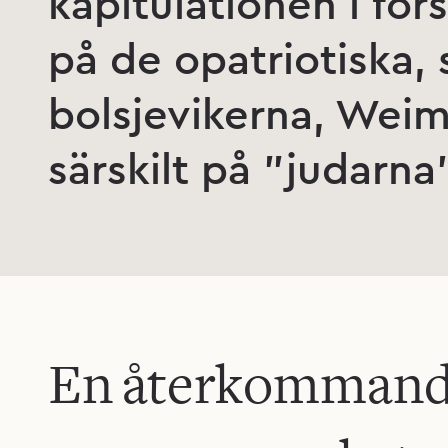
kapitulationen i för
på de opatriotiska, 
bolsjevikerna, Wei
särskilt på ”judarna”
En återkommande