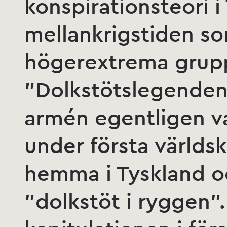
konspirationsteori 
mellankrigstiden s
högerextrema gruppe
”Dolkstötslegenden”
armén egentligen va
under första världs
hemma i Tyskland o
”dolkstöt i ryggen”