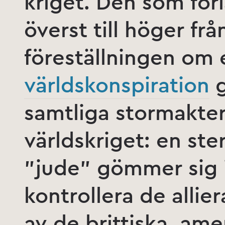
kriget. Den som förl
överst till höger fr
föreställningen om 
världskonspiration
g
samtliga stormakte
världskriget: en ste
”jude” gömmer sig i 
kontrollera de allie
av de brittiska, ame