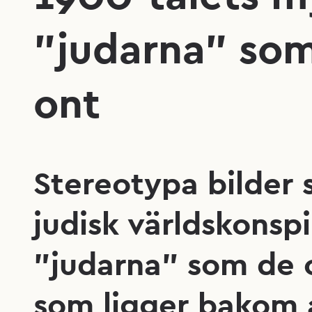
”judarna” som 
ont
Stereotypa bilder 
judisk världskonspi
”judarna” som de o
som ligger bakom al