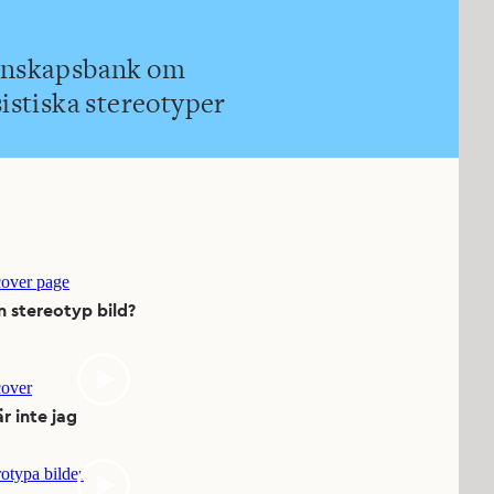
nskapsbank om
sistiska stereotyper
n stereotyp bild?
r inte jag