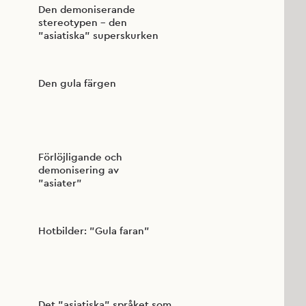
Den demoniserande
stereotypen - den
”asiatiska” superskurken
Den gula färgen
Förlöjligande och
demonisering av
”asiater”
Hotbilder: ”Gula faran”
Det ”asiatiska” språket som