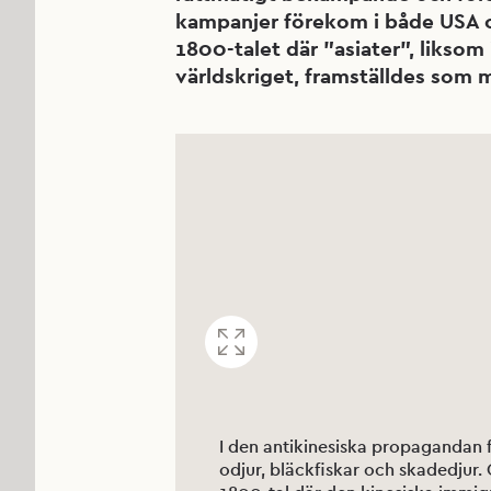
kampanjer förekom i både USA oc
1800-talet där ”asiater”, liksom
världskriget, framställdes som 
I den antikinesiska propagandan 
odjur, bläckfiskar och skadedjur. O