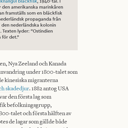
 knallgul bläckfisk
, 1940-tal. I
 av den amerikanska marinkåren
an framställs som en bläckfisk
, nederländsk propaganda från
 i den nederländska kolonin
 Texten lyder: ”Ostindien
för det.”
lien, Nya Zeeland och Kanada
sinvandring under 1800-talet som
 de kinesiska migranterna
ch skadedjur
. 1882 antog USA
ar den första lag som
fik befolkningsgrupp,
800-talet och första hälften av
tes de lagar som gällde både