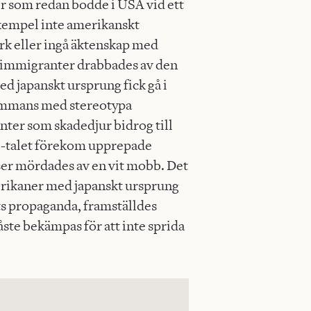
er som redan bodde i USA vid ett
l exempel inte amerikanskt
rk eller ingå äktenskap med
 immigranter drabbades av den
ed japanskt ursprung fick gå i
sammans med stereotypa
nter som skadedjur bidrog till
00-talet förekom upprepade
ser mördades av en vit mobb. Det
rikaner med japanskt ursprung
ts propaganda, framställdes
ste bekämpas för att inte sprida