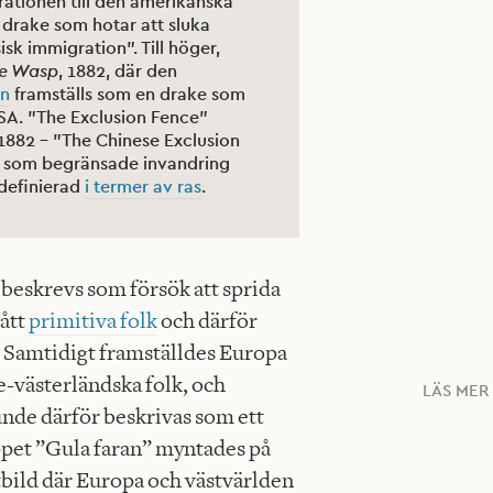
rationen till den amerikanska
n drake som hotar att sluka
sk immigration”. Till höger,
e Wasp
, 1882, där den
en
framställs som en drake som
USA. ”The Exclusion Fence”
1882 – ”The Chinese Exclusion
g som begränsade invandring
 definierad
i termer av ras
.
beskrevs som försök att sprida
tått
primitiva folk
och därför
. Samtidigt framställdes Europa
e-västerländska folk, och
LÄS MER
unde därför beskrivas som ett
ppet ”Gula faran” myntades på
tbild där Europa och västvärlden