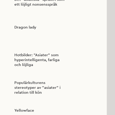
ett löjligt nonsensspråk
Dragon lady
Hotbilder: ”Asiater” som
hyperintelligenta, farliga
och löjliga
Populärkulturens
stereotyper av ”asiater” i
relation till kön
Yellowface