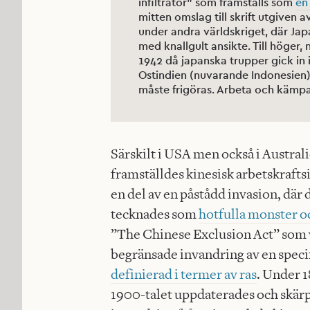
infiltratör” som framställs som
en
mitten omslag till skrift utgiven
under andra världskriget, där Jap
med knallgult ansikte. Till höger
1942 då japanska trupper gick in
Ostindien (nuvarande Indonesien).
måste frigöras. Arbeta och kämpa 
Särskilt i USA men också i Austra
framställdes kinesisk arbetskraft
en del av en påstådd invasion, där
tecknades som
hotfulla monster o
”The Chinese Exclusion Act” som v
begränsade invandring av en speci
definierad i termer av ras
. Under 1
1900-talet uppdaterades och skärp