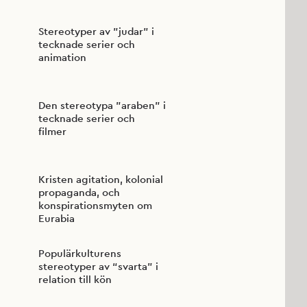
Stereotyper av ”judar” i
tecknade serier och
animation
Den stereotypa ”araben” i
tecknade serier och
filmer
Kristen agitation, kolonial
propaganda, och
konspirationsmyten om
Eurabia
Populärkulturens
stereotyper av “svarta” i
relation till kön