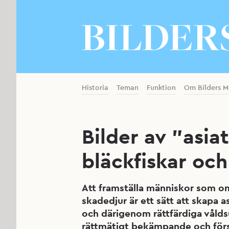
Historia
Teman
Funktion
Om Bilders M
Bilder av ”asia
bläckfiskar oc
Att framställa människor som o
skadedjur är ett sätt att skapa as
och därigenom rättfärdiga våld
rättmätigt bekämpande och förs