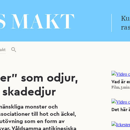
Ku
ra
akt
ter” som odjur,
Vad är e
h skadedjur
Film, 3 min
mänskliga monster och
Det här ä
sociationer till hot och äckel,
sutövning som en form av
var. Våldsamma antikinesiska