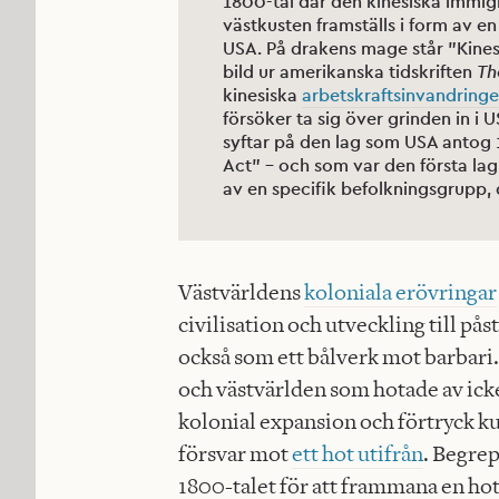
1800-tal där den kinesiska immig
västkusten framställs i form av e
USA. På drakens mage står ”Kinesi
bild ur amerikanska tidskriften
Th
kinesiska
arbetskraftsinvandring
försöker ta sig över grinden in i 
syftar på den lag som USA antog 
Act” – och som var den första la
av en specifik befolkningsgrupp,
Västvärldens
koloniala erövringar
civilisation och utveckling till pås
också som ett bålverk mot barbari
och västvärlden som hotade av ick
kolonial expansion och förtryck k
försvar mot
ett hot utifrån
. Begre
1800-talet för att frammana en ho