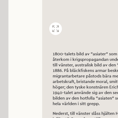
1800-talets bild av ”asiater” so
återkom i krigspropagandan under
till vänster, australisk bild av d
1886. På bläckfiskens armar beskr
migrantarbetare påstods bära med s
arbetskraft, bristande moral, smitt
höger; den tyske konstnären Erich
1940-talet använde sig av den se
bilden av den hotfulla ”asiaten” 
hela världen i sitt grepp.
Nederst, till vänster slåss hjält