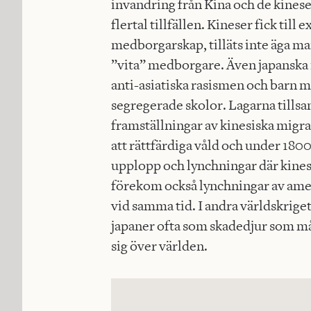
invandring från Kina och de kines
flertal tillfällen. Kineser fick til
medborgarskap, tilläts inte äga ma
”vita” medborgare. Även japanska
anti-asiatiska rasismen och barn m
segregerade skolor. Lagarna till
framställningar av kinesiska migra
att rättfärdiga våld och under 18
upplopp och lynchningar där kine
förekom också lynchningar av ame
vid samma tid. I andra världskrige
japaner ofta som skadedjur som må
sig över världen.