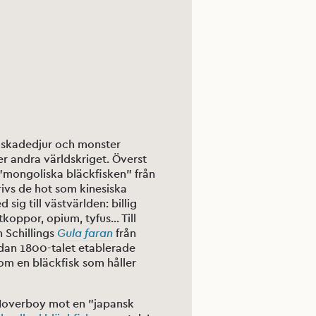
m skadedjur och monster
 andra världskriget. Överst
en ”mongoliska bläckfisken” från
ivs de hot som kinesiska
ig till västvärlden: billig
koppor, opium, tyfus... Till
 Schillings
Gula faran
från
dan 1800-talet etablerade
som en bläckfisk som håller
en Hoverboy mot en ”japansk