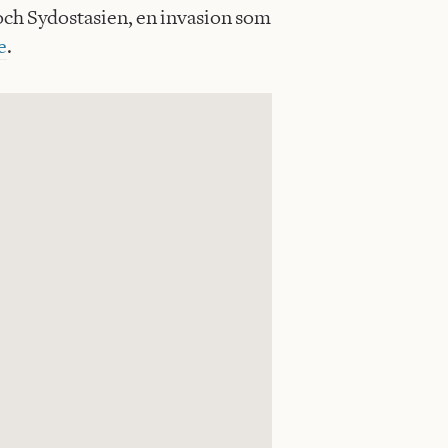
och Sydostasien, en invasion som
e
.