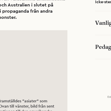
Icke-ste
h Australien i slutet på
 i propaganda från andra
monster.
Vanlig
Pedag
framställdes ”asiater” som
van till vänster, bild från sent